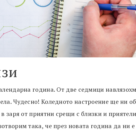
изи
календарна година. От две седмици навлязохм
ела. Чудесно! Коледното настроение ще ни об
е в заря от приятни срещи с близки и приятел
зотворим така, че през новата година да ни е