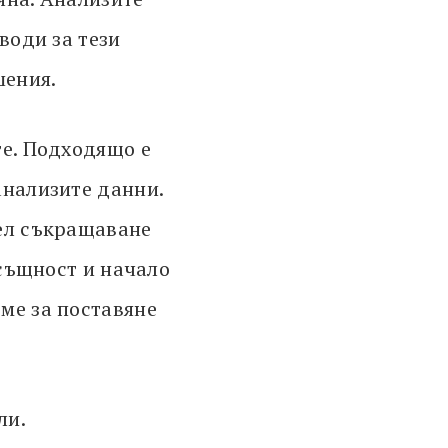
води за тези
шения.
те. Подходящо е
анализите данни.
цел съкращаване
всъщност и начало
ме за поставяне
ли.