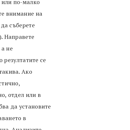
 или по-малко
ете внимание на
 да съберете
). Направете
 а не
о резултатите се
такива. Ако
стично,
о, отдел или в
бва да установите
аването в
яна. Анализите