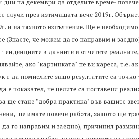
и дни на декември да отделите време- повече
 се случи през изтичащата вече 2019г. Обърн
9г. и на тяхното изпълнение. Ще е необходимо
е (Знаете, че можем да го направим и заедно
 тенденциите в данните и отчетете реалните,
явайте, ако "картинката" не ви хареса, т.е. ак
к е да помислите защо резултатите са точно 
да е показател, че целите са поставени реали
ва ще стане "добра практика" във вашите звен
нени, ще имате повече работа, защото ще тря
м да го направим и заедно), причинил размин
какви стъпки трябва да предприемете за пром