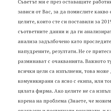
Съветът ми е през оставащите работн
зависи от Вас, за да помислите какво
целите, които сте си поставили за 201
съответните данни и да ги анализират
анализа задълбочено като проследите
напудрените, резултати. Не се притесн
разминават с очакванията. Важното ту
всички цели са изпълнени, това може 
комуникирани са ясно с екипа, или то
цялата фирма. Ако целите не са изпъл
корена на проблема (Знаете, че може
очаквани и постигнати резултати, и 