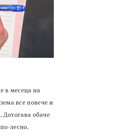
е в месеца на
зема все повече и
и. Дотогава обаче
 по-лесно.