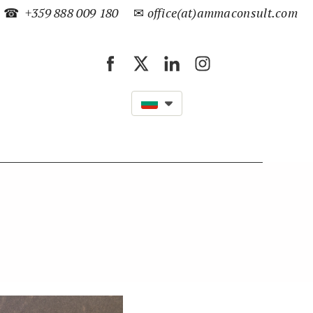
☎
+359 888 009 180
✉
office(at)ammaconsult.com