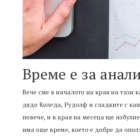
Време е за анал
Вече сме в началото на края на тази 
дядо Коледа, Рудолф и сладките с кан
повече, и в края на месеца ще избухн
има още време, което е добре да опол