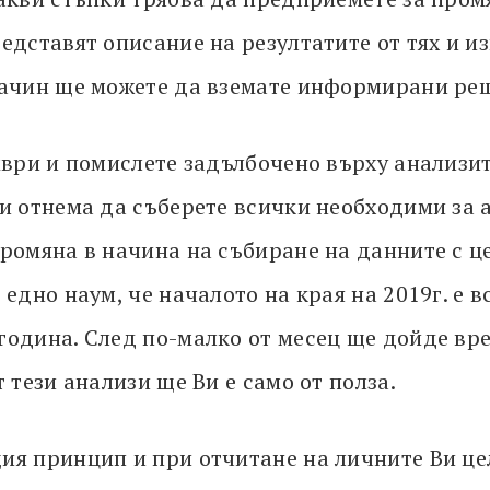
едставят описание на резултатите от тях и из
начин ще можете да вземате информирани ре
ември и помислете задълбочено върху анализи
Ви отнема да съберете всички необходими за 
промяна в начина на събиране на данните с 
 едно наум, че началото на края на 2019г. е 
година. След по-малко от месец ще дойде вре
 тези анализи ще Ви е само от полза.
ия принцип и при отчитане на личните Ви це