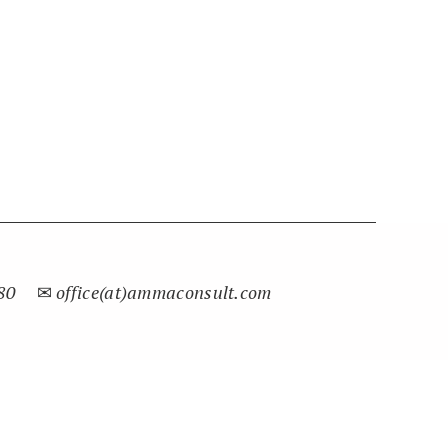
80
✉
office(at)ammaconsult.com