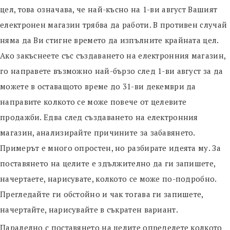
цел, това означава, че най-късно на 1-ви август Вашият
електронен магазин трябва да работи. В противен случай
няма да Ви стигне времето да изпълните крайната цел.
Ако закъснеете със създаването на електронния магазин,
го направете възможно най-бързо след 1-ви август за да
можете в оставащото време до 31-ви декември да
направите колкото се може повече от целевите
продажби. Едва след създаването на електронния
магазин, анализирайте причините за забавянето.
Примерът е много опростен, но разбирате идеята му. За
поставянето на целите е здължително да ги запишете,
начертаете, нарисувате, колкото се може по-подробно.
Прегледайте ги обстойно и чак тогава ги запишете,
начертайте, нарисувайте в съкратен вариант.
Паралелно с поставянето на целите определете колкото