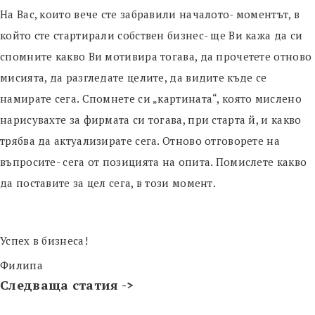
На Вас, които вече сте забравили началото- моментът, в
който сте стартирали собствен бизнес- ще Ви кажа да си
спомните какво Ви мотивира тогава, да прочетете отново
мисията, да разгледате целите, да видите къде се
намирате сега. Спомнете си „картината“, която мислено
нарисувахте за фирмата си тогава, при старта й, и какво
трябва да актуализирате сега. Отново отговорете на
въпросите- сега от позицията на опита. Помислете какво
да поставите за цел сега, в този момент.
Успех в бизнеса!
Филипа
Следваща статия ->