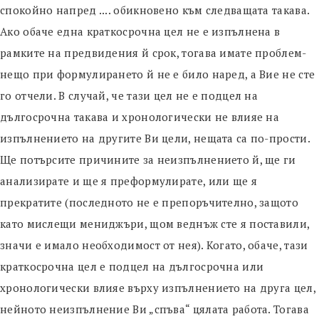
спокойно напред .... обикновено към следващата такава.
Ако обаче една краткосрочна цел не е изпълнена в
рамките на предвидения й срок, тогава имате проблем-
нещо при формулирането й не е било наред, а Вие не сте
го отчели. В случай, че тази цел не е подцел на
дългосрочна такава и хронологически не влияе на
изпълнението на другите Ви цели, нещата са по-прости.
Ще потърсите причините за неизпълнението й, ще ги
анализирате и ще я преформулирате, или ще я
прекратите (последното не е препоръчително, защото
като мислещи мениджъри, щом веднъж сте я поставили,
значи е имало необходимост от нея). Когато, обаче, тази
краткосрочна цел е подцел на дългосрочна или
хронологически влияе върху изпълнението на друга цел,
нейното неизпълнение Ви „спъва“ цялата работа. Тогава