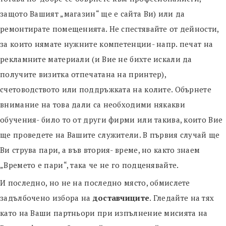
защото Вашият „магазин“ ще е сайта Ви) или да
ремонтирате помещенията. Не спестявайте от дейности,
за които нямате нужните компетенции- напр. печат на
рекламните материали (и Вие не бихте искали да
получите визитка отпечатана на принтер),
счетоводството или поддръжката на колите. Обърнете
внимание на това дали са необходими някакви
обучения- било то от други фирми или такива, които Вие
ще проведете на Вашите служители. В първия случай ще
Ви струва пари, а във втория- време, но както знаем
„Времето е пари“, така че не го подценявайте.
И последно, но не на последно място, обмислете
задълбочено избора на
доставчиците
. Гледайте на тях
като на Ваши партньори при изпълнение мисията на