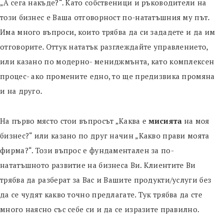
„А сега накъде?“. Като собственици и ръководители на
този бизнес е Ваша отговорност по-нататъшния му път.
Има много въпроси, които трябва да си зададете и да им
отговорите. Оттук нататък разглеждайте управлението,
или казано по модерно- мениджмънта, като комплексен
процес- ако промените едно, то ще предизвика промяна
и на друго.
На първо място стои въпросът „Каква е
мисията
на моя
бизнес?“ или казано по друг начин „Какво прави моята
фирма?“. Този въпрос е фундаментален за по-
нататъшното развитие на бизнеса Ви. Клиентите Ви
трябва да разберат за Вас и Вашите продукти/услуги без
да се чудят какво точно предлагате. Тук трябва да сте
много наясно със себе си и да се изразите правилно.