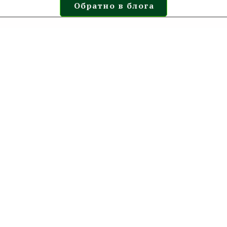
Обратно в блога
☎
+359 888 009 180
✉
office(at)ammaconsult.com