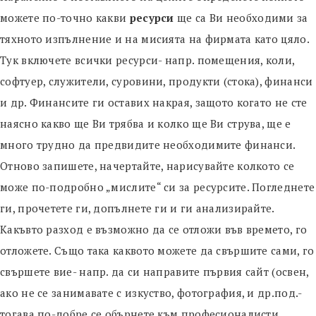
можете по-точно какви
ресурси
ще са Ви необходими за
тяхното изпълнение и на мисията на фирмата като цяло.
Тук включете всички ресурси- напр. помещения, коли,
софтуер, служители, суровини, продукти (стока), финанси
и др. Финансите ги оставих накрая, защото когато не сте
наясно какво ще Ви трябва и колко ще Ви струва, ще е
много трудно да предвидите необходимите финанси.
Отново запишете, начертайте, нарисувайте колкото се
може по-подробно „мислите“ си за ресурсите. Погледнете
ги, прочетете ги, допълнете ги и ги анализирайте.
Какъвто разход е възможно да се отложи във времето, го
отложете. Също така каквото можете да свършите сами, го
свършете вие- напр. да си направите първия сайт (освен,
ако не се занимавате с изкуство, фотография, и др.под.-
тогава по-добре се обърнете към професионалисти,