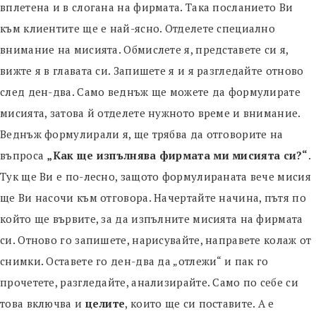
вплетена и в слогана на фирмата. Така посланието Ви
към клиентите ще е най-ясно. Отделете специално
внимание на мисията. Обмислете я, представете си я,
вижте я в главата си. Запишете я и я разгледайте отново
след ден-два. Само веднъж ще можете да формулирате
мисията, затова й отделете нужното време и внимание.
Веднъж формулирали я, ще трябва да отговорите на
въпроса
„Как ще изпълнява фирмата ми мисията си?“
.
Тук ще Ви е по-лесно, защото формулираната вече мисия
ще Ви насочи към отговора. Начертайте начина, пътя по
който ще вървите, за да изпълните мисията на фирмата
си. Отново го запишете, нарисувайте, направете колаж от
снимки. Оставете го ден-два да „отлежи“ и пак го
прочетете, разгледайте, анализирайте. Само по себе си
това включва и
целите
, които ще си поставите. А е