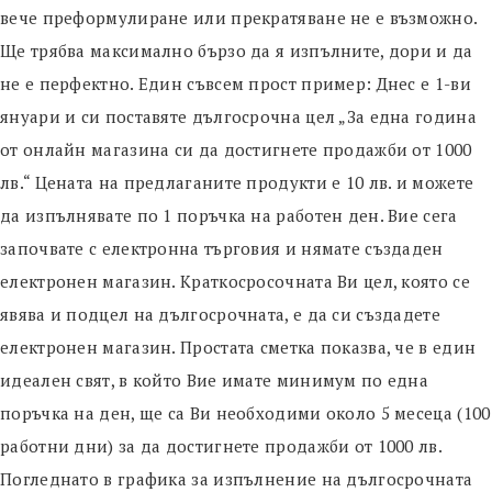
вече преформулиране или прекратяване не е възможно.
Ще трябва максимално бързо да я изпълните, дори и да
не е перфектно. Един съвсем прост пример: Днес е 1-ви
януари и си поставяте дългосрочна цел „За една година
от онлайн магазина си да достигнете продажби от 1000
лв.“ Цената на предлаганите продукти е 10 лв. и можете
да изпълнявате по 1 поръчка на работен ден. Вие сега
започвате с електронна търговия и нямате създаден
електронен магазин. Краткосросочната Ви цел, която се
явява и подцел на дългосрочната, е да си създадете
електронен магазин. Простата сметка показва, че в един
идеален свят, в който Вие имате минимум по една
поръчка на ден, ще са Ви необходими около 5 месеца (100
работни дни) за да достигнете продажби от 1000 лв.
Погледнато в графика за изпълнение на дългосрочната