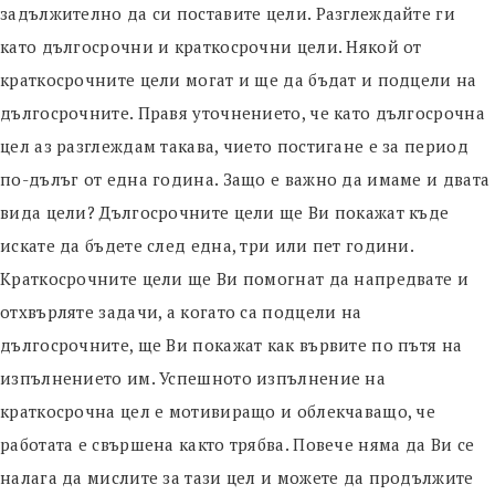
задължително да си поставите цели. Разглеждайте ги
като дългосрочни и краткосрочни цели. Някой от
краткосрочните цели могат и ще да бъдат и подцели на
дългосрочните. Правя уточнението, че като дългосрочна
цел аз разглеждам такава, чието постигане е за период
по-дълъг от една година. Защо е важно да имаме и двата
вида цели? Дългосрочните цели ще Ви покажат къде
искате да бъдете след една, три или пет години.
Краткосрочните цели ще Ви помогнат да напредвате и
отхвърляте задачи, а когато са подцели на
дългосрочните, ще Ви покажат как вървите по пътя на
изпълнението им. Успешното изпълнение на
краткосрочна цел е мотивиращо и облекчаващо, че
работата е свършена както трябва. Повече няма да Ви се
налага да мислите за тази цел и можете да продължите