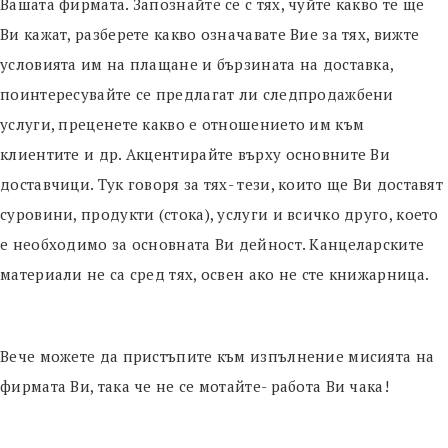
Вашата фирмата. Запознайте се с тях, чуйте какво те ще
Ви кажат, разберете какво означавате Вие за тях, вижте
условията им на плащане и бързината на доставка,
поинтересувайте се предлагат ли следпродажбени
услуги, преценете какво е отношението им към
клиентите и др. Акцентирайте върху основните Ви
доставчици. Тук говоря за тях- тези, които ще Ви доставят
суровини, продукти (стока), услуги и всичко друго, което
е необходимо за основната Ви дейност. Канцеларските
материали не са сред тях, освен ако не сте книжарница.
Вече можете да пристъпите към изпълнение мисията на
фирмата Ви, така че не се мотайте- работа Ви чака!