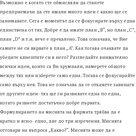
Възможно е когато сте обмисляли да станете
предприемачи да сте имали много идеи с какво ще се
занимавате. Сега е моментът да се фокусирате върху една
единствена от тях. Добре е да имате план „B“, но план „C”,
план „D” и т.н. вече е прекалено. Това означава, че Вие
самите не си вярвате в план „A”. Как тогава очаквате да
убедите клиентите си в него? Разгледайте внимателно
всички идеи, които са Ви хрумнали, намерете общото
между тях или изберете само една. Тогава се фокусирайте
само върху нея. Това не означава да се откажете завинаги
от другите идеи- тях ще ги развивате една по една,
когато развиете достатъчно добре първата.
Формулирането на мисията на фирмата трябва да е
кратко и ясно- едно, две до три изречения. Мисията
отговаря на въпроса „Какво?“. Мисията може да е